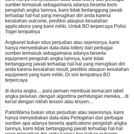
sumber termasuk sebagaimana adanya beserta tools
pengolah angka lainnya, kami tidak bertanggung jawab
terhadap hal-hal yang merugikan diri anda karena
kesalahan outcome, prediksi ataupun kesalahan
applications yang kami miliki. Untuk BO terpercaya Polisi
Togel tempatnya
Angkanet bukan situs perjudian atau sejenisnya, kami
hanya menyediakan data-data lottery dari perbagai
sumber termasuk sebagaimana adanya beserta
equipment pengolah angka lainnya, kami tidak
bertanggung jawab terhadap hal-hal yang merugikan diri
anda karena kesalahan result, prediksi ataupun kesalahan
equipment yang kami miliki. Di sini tempatnya BO
terpercaya
di dunia angka… para pemain membuat semacam tabel
angka pelarian..dengan algoritma perhitungan mereka…di
kenal dengan istilah tesson atau tesyen…
PaitoWarna bukan situs perjudian atau sejenisnya, kami
hanya menyediakan data-data Pertogelan dari perbagai
sumber apa adanya beserta applications pengolah angka
lainnya, kami tidak bertanggung jawab terhadap hal-hal
yang merugikan diri anda karena kesalahan outcome