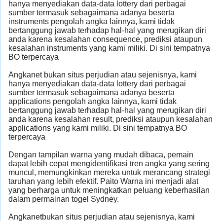
hanya menyediakan data-data lottery dari perbagai
sumber termasuk sebagaimana adanya beserta
instruments pengolah angka lainnya, kami tidak
bertanggung jawab terhadap hal-hal yang merugikan diri
anda karena kesalahan consequence, prediksi ataupun
kesalahan instruments yang kami miliki. Di sini tempatnya
BO terpercaya
Angkanet bukan situs perjudian atau sejenisnya, kami
hanya menyediakan data-data lottery dari perbagai
sumber termasuk sebagaimana adanya beserta
applications pengolah angka lainnya, kami tidak
bertanggung jawab terhadap hal-hal yang merugikan diri
anda karena kesalahan result, prediksi ataupun kesalahan
applications yang kami miliki. Di sini tempatnya BO
terpercaya
Dengan tampilan warna yang mudah dibaca, pemain
dapat lebih cepat mengidentifikasi tren angka yang sering
muncul, memungkinkan mereka untuk merancang strategi
taruhan yang lebih efektif. Paito Warna ini menjadi alat
yang berharga untuk meningkatkan peluang keberhasilan
dalam permainan togel Sydney.
Angkanetbukan situs perjudian atau sejenisnya, kami